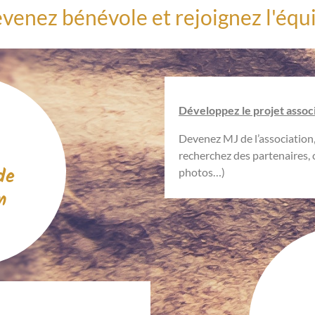
venez bénévole et rejoignez l'équ
Développez le projet associ
Devenez MJ de l’association,
recherchez des partenaires, 
de
photos…)
n