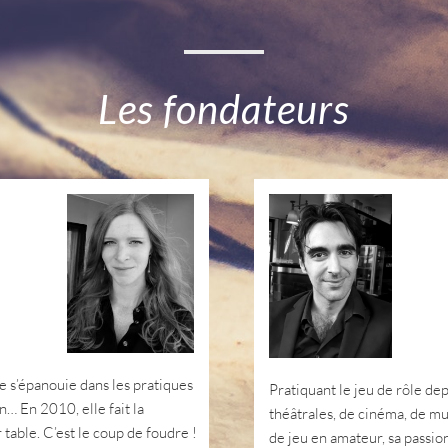
Les fondateurs
lle s’épanouie dans les pratiques
Pratiquant le jeu de rôle de
n… En 2010, elle fait la
théâtrales, de cinéma, de mu
 table. C’est le coup de foudre !
de jeu en amateur, sa passion 