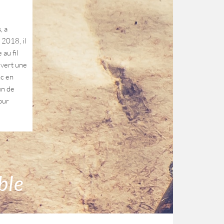
, a
 2018, il
 au fil
uvert une
nc en
in de
our
ble