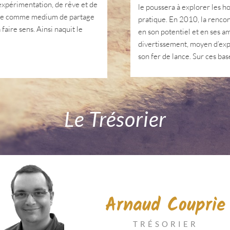
’expérimentation, de rêve et de
le poussera à explorer les ho
 rôle comme medium de partage
pratique. En 2010, la renco
faire sens. Ainsi naquit le
en son potentiel et en ses am
divertissement, moyen d’exp
son fer de lance. Sur ces ba
Le Trésorier
Arnaud Couprie
TRÉSORIER