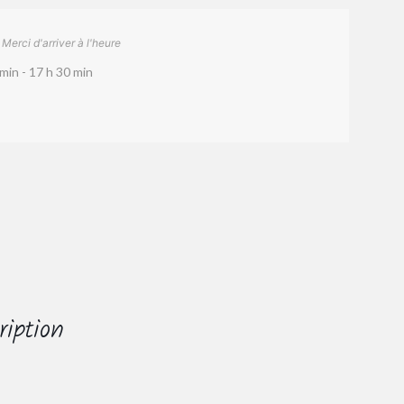
Merci d'arriver à l'heure
min - 17 h 30 min
ription