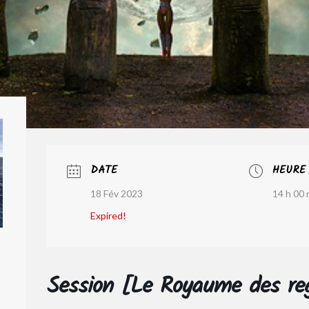
DATE
HEURE
18 Fév 2023
14 h 00 
Expired!
Session [Le Royaume des re