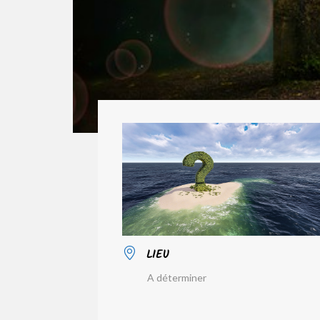
LIEU
A déterminer