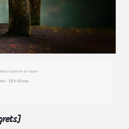
Merci d'arriver à l'heure
min - 18 h 00 min
grets]