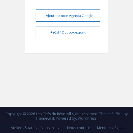
+ Ajouter à mon Agenda Google
+ iCal / Outlook export
Copyright © 2026
Les Clefs du Rêve
. All rights reserved. Theme
Suffice
by
ThemeGrill. Powered by:
WordPress
.
Ateliers & tarifs
Nous trouver
Nous contacter
Mentions légales