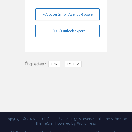
+ Ajouter à mon Agenda Google
+ iCal / Outlook export
Étiquettes :
,
JDR
JOUER
Copyright © 2026
Les Clefs du Rêve
. All rights reserved. Theme
Suffice
by
ThemeGrill. Powered by:
WordPress
.