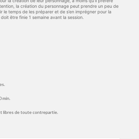
our la création de leur personnage, à moins qu’il préfère
Attention, la création du personnage peut prendre un peu de
r le temps de les préparer et de s’en imprégner pour la
doit être finie 1 semaine avant la session.
es.
0 min.
 libres de toute contrepartie.