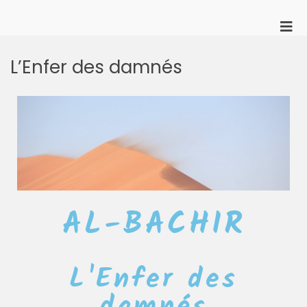
Les Clefs du Rêve
Association de jeu de rôle, ateliers JDR Paris
L’Enfer des damnés
AL-BACHIR
L'Enfer des
damnés